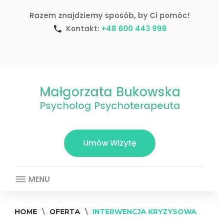
S
Razem znajdziemy sposób, by Ci pomóc!
k
i
Kontakt:
+48 600 443 998
call
p
t
F
Z
o
a
n
c
c
a
o
e
n
n
b
y
t
o
L
e
o
e
n
k
k
t
Umów Wizytę
a
r
z
MENU
.
p
HOME
\
OFERTA
\
INTERWENCJA KRYZYSOWA
l