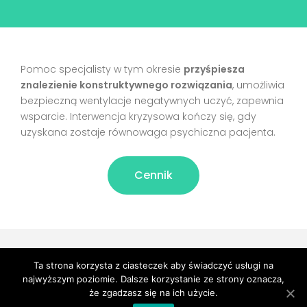
Pomoc specjalisty w tym okresie
przyśpiesza
znalezienie konstruktywnego rozwiązania
, umożliwia
bezpieczną wentylacje negatywnych uczyć, zapewnia
wsparcie. Interwencja kryzysowa kończy się, gdy
uzyskana zostaje równowaga psychiczna pacjenta.
Cennik
Copyright © psychologlublina24.pl - 2026. Projekt i wykonanie -
Ta strona korzysta z ciasteczek aby świadczyć usługi na
Freeline
.
najwyższym poziomie. Dalsze korzystanie ze strony oznacza,
Polityka prywatności
że zgadzasz się na ich użycie.